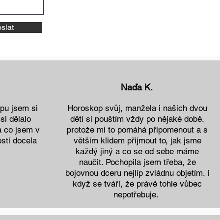
slat
Naďa K.
pu jsem si
Horoskop svůj, manžela i našich dvou
si dělalo
dětí si pouštím vždy po nějaké době,
a co jsem v
protože mi to pomáhá připomenout a s
stí docela
větším klidem přijmout to, jak jsme
každý jiný a co se od sebe máme
naučit. Pochopila jsem třeba, že
bojovnou dceru nejlíp zvládnu objetím, i
když se tváří, že právě tohle vůbec
nepotřebuje.