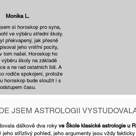
Monika L.
jsem si horoskop pro syna,
hl ve výběru střední školy.
l překvapený, jak přesně
isoval jeho vnitřní pocity,
 v tom našel. Horoskop ho
e výběru školy na základě
ice a ne rad ostatních lidí. A
o rodiče spokojení, protože
u horoskop bude sloužit i s
odstupem času.
DE JSEM ASTROLOGII VYSTUDOVAL
udovala dálkově dva roky
ve Škole klasické astrologie u 
ý jeho střízlivý pohled, jeho argumenty jsou vždy faktick