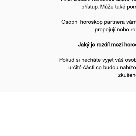
přístup. Může také pom
Osobní horoskop partnera vám 
propojují nebo ro
Jaký je rozdíl mezi hor
Pokud si necháte vyjet váš osobn
určité části se budou nabíz
zkušeno
esafranek0@gmail.co