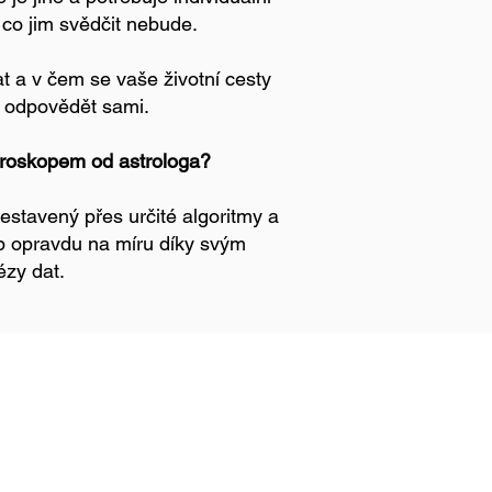
 co jim svědčit nebude.
 a v čem se vaše životní cesty
e odpovědět sami.
horoskopem od astrologa?
sestavený přes určité algoritmy a
op opravdu na míru díky svým
ézy dat.
776 072 451