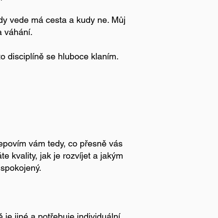
dy vede má cesta a kudy ne. Můj
a váhání.
o disciplíně se hluboce klaním.
epovím vám tedy, co přesně vás
 kvality, jak je rozvíjet a jakým
 spokojený.
e jiné a potřebuje individuální