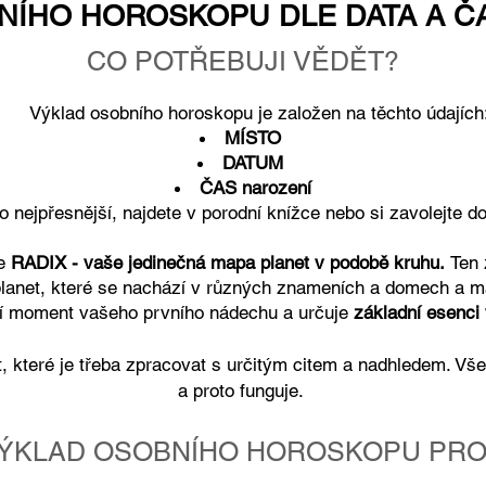
NÍHO HOROSKOPU DLE DATA A Č
CO POTŘEBUJI VĚDĚT?
Výklad osobního horoskopu je založen na těchto údajích
MÍSTO
DATUM
ČAS narození
 v porodní knížce nebo si zavolejte do porod
ne
RADIX - vaše jedinečná mapa planet v podobě kruhu.
Ten 
planet, které se nachází v různých znameních a domech a ma
lí moment vašeho prvního nádechu a určuje
základní esenci 
t, které je třeba zpracovat s určitým citem a nadhledem. Vš
a proto funguje.
VÝKLAD OSOBNÍHO HOROSKOPU PRO