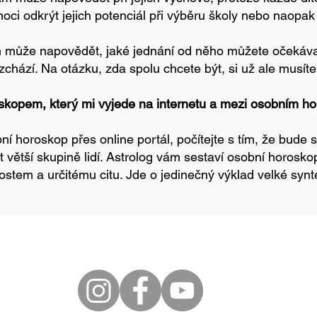
oci odkrýt jejich potenciál při výběru školy nebo naopak
může napovědět, jaké jednání od něho můžete očekávat
zchází. Na otázku, zda spolu chcete být, si už ale musít
oskopem, který mi vyjede na internetu a mezi osobním 
í horoskop přes online portál, počítejte s tím, že bude 
et větší skupině lidí. Astrolog vám sestaví osobní horosk
stem a určitému citu. Jde o jedinečný výklad velké synt
© 2026 Eva Šafránková
Wix.com
m