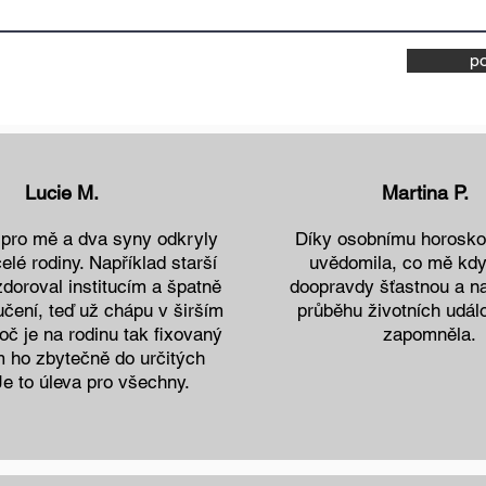
po
Lucie M.
Martina P.
pro mě a dva syny odkryly
Díky osobnímu horosko
lé rodiny. Například starší
uvědomila, co mě kdy
doroval institucím a špatně
doopravdy šťastnou a n
učení, teď už chápu v širším
průběhu životních událo
oč je na rodinu tak fixovaný
zapomněla.
m ho zbytečně do určitých
 Je to úleva pro všechny.