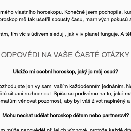
 mého vlastního horoskopu. Konečně jsem pochopila, ku
oroskop mě tak ušetřil spousty času, marnivých pokusů 
, tím víc s údivem sleduji, jak vliv planet funguje. A tét
ODPOVĚDI NA VAŠE ČASTÉ OTÁZKY
Ukáže mi osobní horoskop, jaký je můj osud?
ozhodujete jen vy sami vaším každodenním jednáním. N
té situaci rozhodnout. Spíše se podíváme na to, jaké máte
ématům věnovat pozornost, aby byl váš život naplněný a
​Mohu nechat udělat horoskop dětem nebo partnerovi?
m může napovědět při jejich výchově, protože každé dítě j