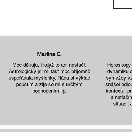
Martina C.
Moc děkuju, i když to ani nestačí.
Horoskopy 
Astrologicky jsi mi fakt moc příjemně
dynamiku ce
uspořádala myšlenky. Ráda si výklad
syn vždy vz
pouštím a žije se mi s určitým
snášel odlo
pochopením líp.
kontextu, pr
a netlačí
situací.