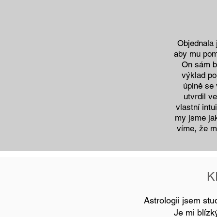
Objednala 
aby mu pomo
On sám by
výklad pop
úplně se
utvrdil v
vlastní intu
my jsme jak
víme, že m
K
Astrologii jsem st
Je mi blízk