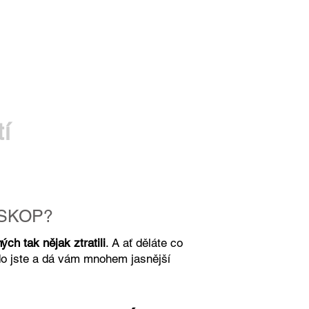
tí
OSKOP?
ch tak nějak ztratili
. A ať děláte co
o jste a dá vám mnohem jasnější