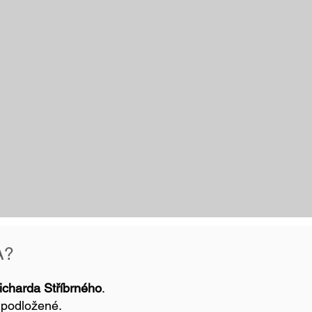
A?
Richarda Stříbrného
.
y podložené.