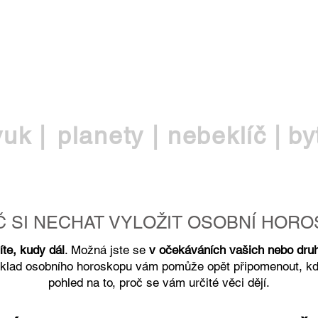
EŠ
vuk |
planety |
nebeklíč |
by
 SI NECHAT VYLOŽIT OSOBNÍ HOR
íte, kudy dál
. Možná jste se
v očekáváních vašich nebo druhý
ýklad osobního horoskopu vám pomůže opět připomenout, kd
pohled na to, proč se vám určité věci dějí.