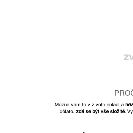
z
PROČ
Možná vám to v životě neladí a
nev
děláte,
zdá se být vše složité
. V