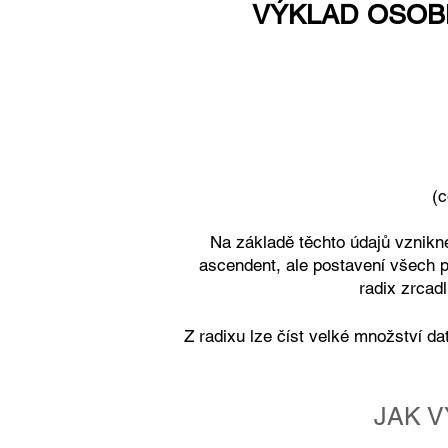
VÝKLAD OSOB
(co nejpřesnější, najdete
Na základě těchto údajů vznik
ascendent, ale postavení všech 
radix zrcad
Z radixu lze číst velké množství da
JAK 