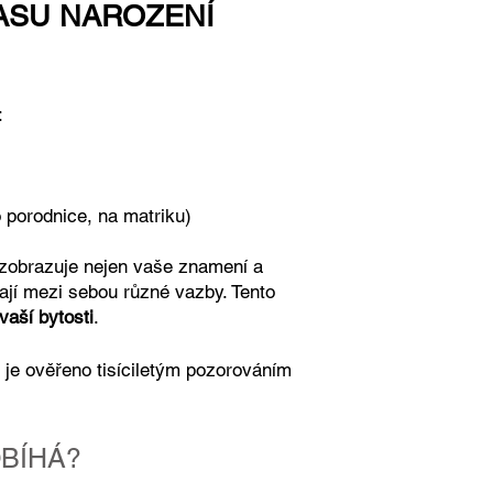
ASU NAROZENÍ
:
nice, na matriku)
zobrazuje nejen vaše znamení a
jí mezi sebou různé vazby. Tento
vaší bytosti
.
e je ověřeno
tisíciletým pozorováním
BÍHÁ?