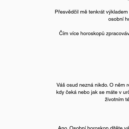
Přesvědčil mě tenkrát výkladem
osobní h
Čím více horoskopů zpracovávám
Váš osud nezná nikdo. O něm r
kdy čeká nebo jak se máte v urči
životním t
Ano. Osobní horoskop dítěte vá