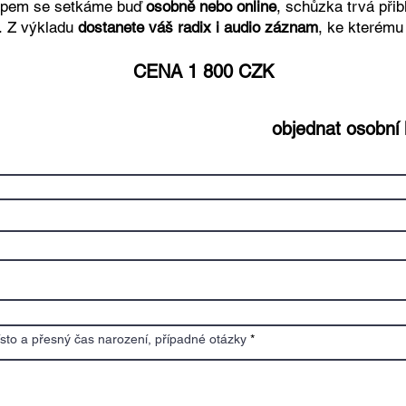
opem se setkáme buď
osobně nebo online
, schůzka trvá přib
.
Z výkladu
dostanete váš radix i
audio záznam
, ke kterému
CENA 1 800 CZK
objednat osobní
sto a přesný čas narození, případné otázky