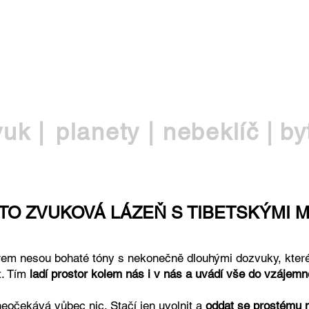
EŠ
vuk |
planety |
nebeklíč |
by
 TO ZVUKOVÁ LÁZEŇ S TIBETSKÝMI M
em nesou bohaté tóny s nekonečně dlouhými dozvuky, které 
t. Tím
ladí prostor kolem nás i v nás a uvádí vše do vzájem
očekává vůbec nic. Stačí jen uvolnit a
oddat se prostému 