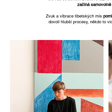
začíná samovolně 
Zvuk a vibrace tibetských mís
poml
dovolí hlubší procesy, někdo to 