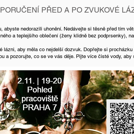
PORUČENÍ PŘED A PO ZVUKOVÉ LÁZ
, abyste nedorazili uhonění. Nedávejte si těsně před tím větší
ného a teplejšího oblečení (ženy klidně bez podprsenky), na
é lázni, aby měla co nejdelší dozvuk. Dopřejte si procházku 
u a pozorujte, co se ve vás děje. Pijte více čisté vody, aby 