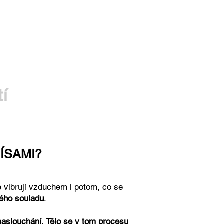
tí
ÍSAMI?
vibrují vzduchem i potom, co se
ného souladu
.
naslouchání
.
Tělo se v tom procesu