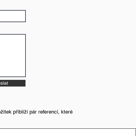
slat
tek přiblíží pár referencí, které