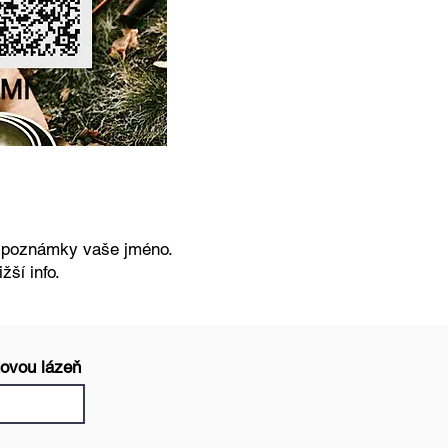
o poznámky vaše jméno.
žší info.
kovou lázeň