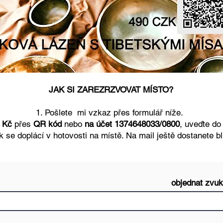
JAK SI ZAREZRZVOVAT MÍSTO?
1. Pošlete mi vzkaz přes formulář níže.
- Kč
přes
QR kód
nebo
na účet 1374648033/0800
, uveďte d
k se doplácí v hotovosti na místě. Na mail ještě dostanete bli
objednat zvu