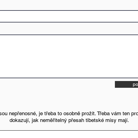
po
ou nepřenosné, je třeba to osobně prožít. Třeba vám ten proži
dokazují, jak neměřitelný přesah tibetské mísy mají.