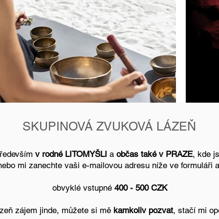
SKUPINOVÁ ZVUKOVÁ LÁZEŇ
především
v rodné LITOMYŠLI
a
občas také v PRAZE
, kde j
ebo mi zanechte vaši e-mailovou adresu níže ve formuláři a
obvyklé vstupné
400 - 500 CZK
ázeň zájem jinde, můžete si mě
kamkoliv pozvat
, stačí mi o