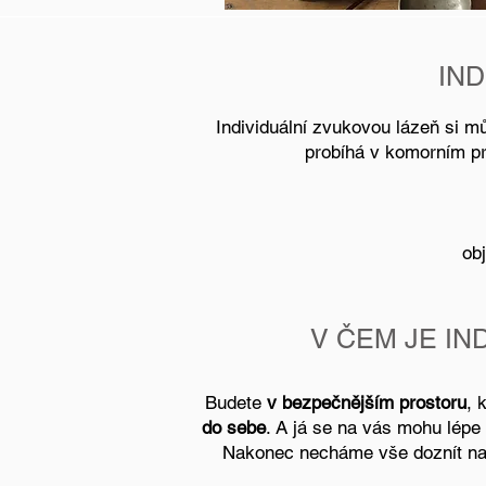
IND
Individuální zvukovou lázeň si m
probíhá v komorním pr
ob
V ČEM JE IN
Budete
v bezpečnějším prostoru
, 
do sebe
. A já se na vás mohu lépe
Nakonec necháme vše doznít n