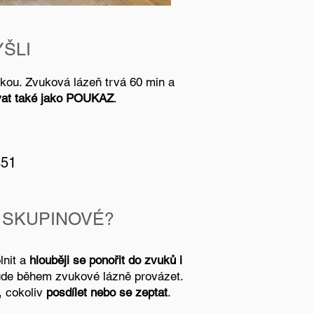
YŠLI
nkou. Zvuková lázeň trvá 60 min a
vat také jako POUKAZ
.
451
D SKUPINOVÉ?
lnit a
hlouběji se ponořit do zvuků i
bude během zvukové lázně provázet.
, cokoliv
posdílet nebo se zeptat
.