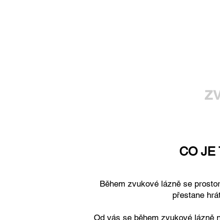
z
CO JE
Během zvukové lázně se prostor
přestane hrá
Od vás se během zvukové lázně ne