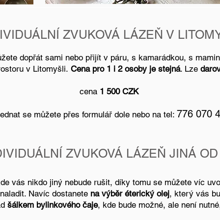
IVIDUÁLNÍ ZVUKOVÁ LÁZEŇ V LITOM
ůžete dopřát sami nebo přijít v páru, s kamarádkou, s mami
ostoru v Litomyšli.
Cena pro 1 i 2 osoby je stejná
. Lze
daro
cena
1 500 CZK
776 070 
jednat se můžete přes formulář dole nebo na tel:
DIVIDUÁLNÍ ZVUKOVÁ LÁZEŇ JINÁ O
kde vás nikdo jiný nebude rušit, díky tomu se můžete víc uvo
 naladit. Navíc dostanete
na výběr éterický olej
, který vás 
ad
šálkem bylinkového čaje
, kde bude možné, ale není nutné