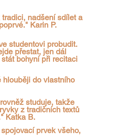
radici, nadšení sdílet a
poprvé." Karin P.
ve studentovi probudit.
jde přestat, jen dál
tát bohyní při recitaci
 hlouběji do vlastního
 rovněž studuje, takže
ryvky z tradičních textů
." Katka B.
 spojovací prvek všeho,