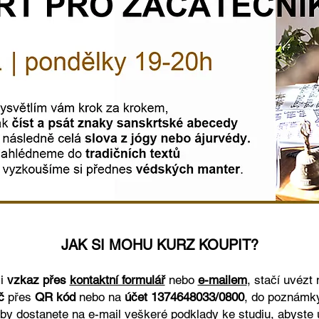
JAK SI MOHU KURZ KOUPIT?
mi
vzkaz přes
kontaktní formulář
nebo
e-mailem
, stačí uvézt
Kč
přes
QR kód
nebo
n
a
účet 1374648033/0800
, do poznámky
tby
dostanete na e-mail veškeré podklady ke studiu, abyste 