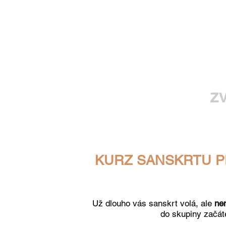
z
KURZ SANSKRTU PRO 
Už dlouho vás sanskrt volá, ale
ne
do skupiny začáte