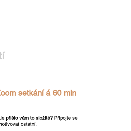
tí
om setkání á 60 min
ale
přišlo vám to složité?
Připojte se
motivovat ostatní.