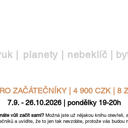
EŠ
vuk |
planety |
nebeklíč |
by
ZAČÁTEČNÍKY | 4 900 CZK | 8 Zo
7.9. - 26.10.2026 | pondělky 19-20h
máte vůli začít sami?
Možná jste už nějakou knihu otevřeli, 
čníků a uvidíte, že to jen tak nevzdáte, protože vás budou 