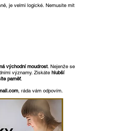
ně, je velmi logické.
Nemusíte mít
ímá východní moudrost
. Nejenže se
odními významy. Získáte
hlubší
šíte paměť
.
ail.com
, ráda vám odpovím.