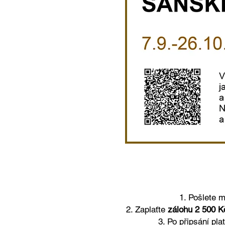
1.
Pošlete 
2.
Zaplaťte
zálohu 2 500 
3. Po připsání pla