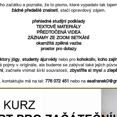
o začátku a poznáte, že to písmo, které vypadalo tak tajem
žádné předešlé znalosti
, stačí opravdový zájem.
přehledné studijní podklady
TEXTOVÉ MATERIÁLY
PŘEDTOČENÁ VIDEA
ZÁZNAMY ZE ZOOM SETKÁNÍ
okamžitá zpětná vazba
prostor pro dotazy
ktory jógy
,
studenty ájurvédy
nebo pro
kohokoliv, koho zaj
ké pojmy v originále, ale budeme se zabývat také jejich pův
ní
, začnete vnímat širší souvislosti,
zbystříte si mysl
a
zlep
 kontaktujte mě na tel:
776 072 451
nebo na
esafranek0@gm