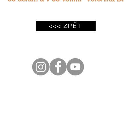
<<< ZPĚT
© 2026 Eva Šafránková
Wix.com
m