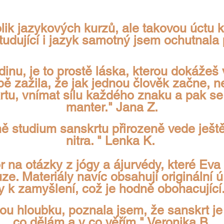
ik jazykových kurzů, ale takovou úctu k t
udující i jazyk samotný jsem ochutnala 
nu, je to prostě láska, kterou dokážeš 
 zažila, že jak jednou člověk začne, ne
tu, vnímat sílu každého znaku a pak se s
manter." Jana Z.
ě studium sanskrtu přirozeně vede ještě
nitra. " Lenka K.
r na otázky z jógy a ájurvédy, které Eva
ze. Materiály navíc obsahují originální ú
y k zamyšlení, což je hodně obohacující
ou hloubku, poznala jsem, že sanskrt je
co dělám a v co věřím." Veronika B.