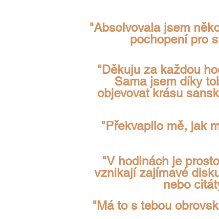
"Absolvovala jsem někol
pochopení pro st
"Děkuju za každou hodi
Sama jsem díky tobě
objevovat krásu sanskr
"Překvapilo mě, jak m
"V hodinách je prosto
vznikají zajímavé disku
nebo citát
"Má to s tebou obrovsk