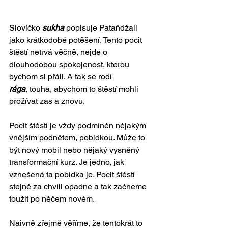
Slovíčko 
sukha 
popisuje Pataňdžali 
jako krátkodobé potěšení. Tento pocit 
štěstí netrvá věčně, nejde o 
dlouhodobou spokojenost, kterou 
bychom si přáli. A tak se rodí 
rága
,
 touha, abychom to štěstí mohli 
prožívat zas a znovu.
Pocit štěstí je vždy podmíněn nějakým 
vnějším podnětem, pobídkou. Může to 
být nový mobil nebo nějaký vysněný 
transformační kurz. Je jedno, jak 
vznešená ta pobídka je. Pocit štěstí 
stejně za chvíli opadne a tak začneme 
toužit po něčem novém.
Naivně zřejmě věříme, že tentokrát to 