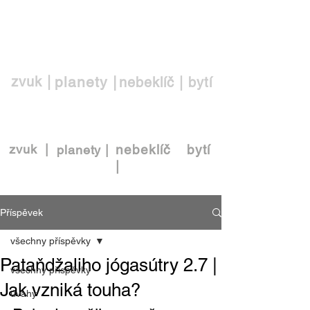
EŠ
zvuk |
planety |
nebeklíč |
bytí
zvuk |
nebeklíč
bytí
planety |
|
Příspěvek
všechny příspěvky
Pataňdžaliho jógasútry 2.7 |
všechny příspěvky
Jak vzniká touha?
úvahy