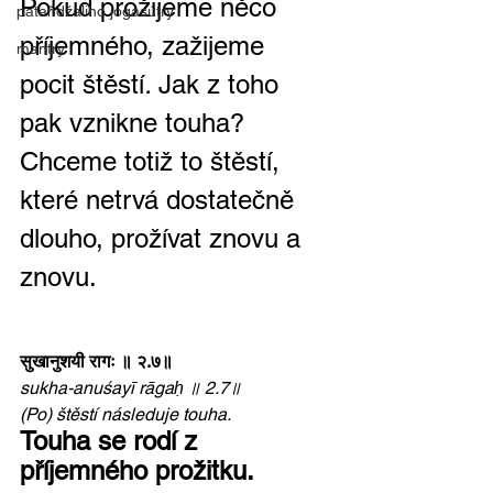
Pokud prožijeme něco 
pataňdžaliho jógasútry
příjemného, zažijeme 
mantry
pocit štěstí
. 
Jak z toho 
pak vznikne touha? 
Chceme totiž to štěstí, 
které netrvá dostatečně 
dlouho, prožívat znovu a 
znovu.  
सुखानुशयी रागः ॥ २.७॥
sukha-anuśayī rāgaḥ ॥ 2.7॥
(Po) štěstí následuje touha.
Touha se rodí z 
příjemného prožitku. 