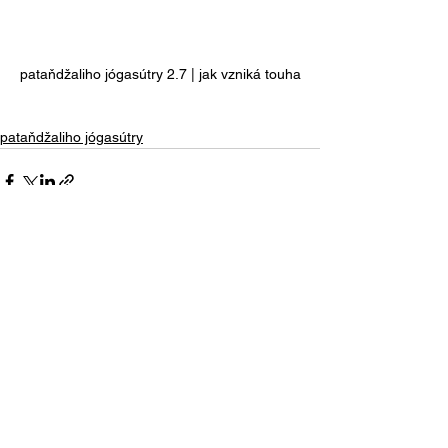
pataňdžaliho jógasútry 2.7 | jak vzniká touha
pataňdžaliho jógasútry
Zobrazit vše
Nejnovější příspěvky