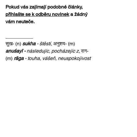
Pokud vás zajímají podobné články, 
přihlašte se k odběru novinek
 a žádný 
vám neuteče.
__________
सुख- (n) 
sukha 
- štěstí,
अनुशय- (m) 
anuśayī - 
následujíc, pocházejíc z,
राग- 
(m) 
rāga
 - touha, vášeň, neuspokojivost