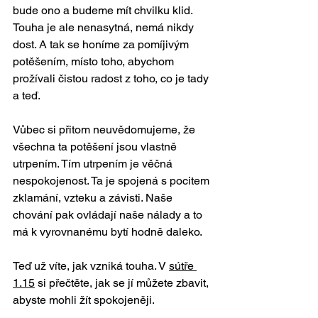
bude ono a budeme mít chvilku klid. 
Touha je ale nenasytná, nemá nikdy 
dost. A tak se honíme za pomíjivým 
potěšením, místo toho, abychom 
prožívali čistou radost z toho, co je tady 
a teď. 
Vůbec si přitom neuvědomujeme, že 
všechna ta potěšení jsou vlastně 
utrpením. Tím utrpením je věčná 
nespokojenost. Ta je spojená s pocitem 
zklamání, vzteku a závisti. Naše 
chování pak ovládají naše nálady a to 
má k vyrovnanému bytí hodně daleko.
Teď už víte, jak vzniká touha. V 
sútře 
1.15
 si přečtěte, jak se jí můžete zbavit, 
abyste mohli žít spokojeněji.