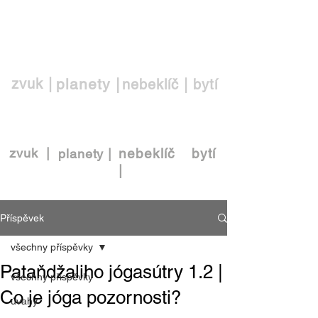
EŠ
zvuk |
planety |
nebeklíč |
bytí
zvuk |
nebeklíč
bytí
planety |
|
Příspěvek
všechny příspěvky
Pataňdžaliho jógasútry 1.2 |
všechny příspěvky
Co je jóga pozornosti?
úvahy