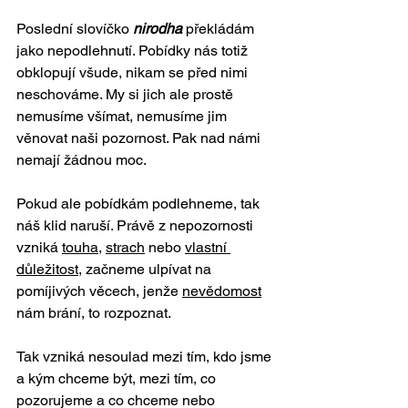
Poslední slovíčko 
nirodha
 překládám 
jako nepodlehnutí. Pobídky nás totiž 
obklopují všude, nikam se před nimi 
neschováme. My si jich ale prostě 
nemusíme všímat, nemusíme jim 
věnovat naši pozornost. Pak nad námi 
nemají žádnou moc. 
Pokud ale pobídkám podlehneme, tak 
náš klid naruší. Právě z nepozornosti 
vzniká 
touha
, 
strach
 nebo 
vlastní 
důležitost
, začneme ulpívat na 
pomíjivých věcech, jenže 
nevědomost
nám brání, to rozpoznat. 
Tak vzniká nesoulad mezi tím, kdo jsme 
a kým chceme být, mezi tím, co 
pozorujeme a co chceme nebo 