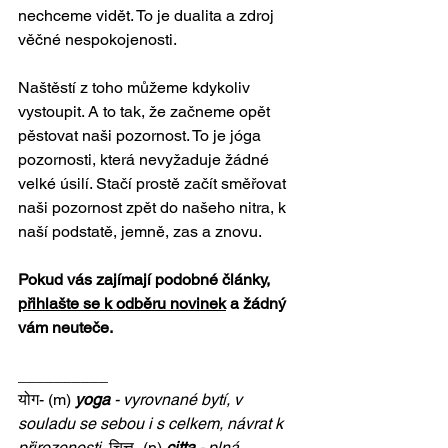
nechceme vidět. To je dualita a zdroj 
věčné nespokojenosti.
Naštěstí z toho můžeme kdykoliv 
vystoupit. A to tak, že začneme opět 
pěstovat naši pozornost. To je jóga 
pozornosti, která nevyžaduje žádné 
velké úsilí. Stačí prostě začít směřovat 
naši pozornost zpět do našeho nitra, k 
naší podstatě, jemně, zas a znovu. 
Pokud vás zajímají podobné články, 
přihlašte se k odběru novinek
 a žádný 
vám neuteče.
__________
योग- (m) 
yoga 
- vyrovnané bytí, v 
souladu se sebou i s celkem, návrat k 
přirozenosti, 
चित्त- (n) 
citta
 - plná 