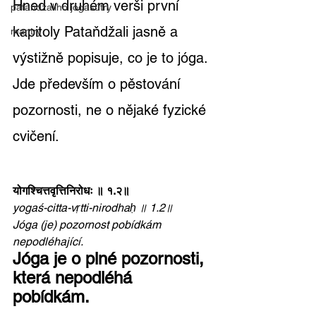
Hned v druhém verši první 
pataňdžaliho jógasútry
kapitoly Pataňdžali jasně a 
mantry
výstižně popisuje, co je to jóga. 
Jde především o pěstování 
pozornosti, ne o nějaké fyzické 
cvičení.
योगश्चित्तवृत्तिनिरोधः ॥ १.२॥
yogaś-citta-vṛtti-nirodhaḥ ॥ 1.2॥
Jóga (je) pozornost pobídkám 
nepodléhající.
Jóga je o plné pozornosti, 
která nepodléhá 
pobídkám.  