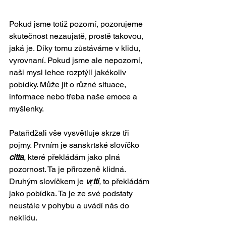
Pokud jsme totiž pozorní, pozorujeme 
skutečnost nezaujatě, prostě takovou, 
jaká je. Díky tomu zůstáváme v klidu, 
vyrovnaní. Pokud jsme ale nepozorní, 
naši mysl lehce rozptýlí jakékoliv 
pobídky. Může jít o různé situace, 
informace nebo třeba naše emoce a 
myšlenky. 
Pataňdžali vše vysvětluje skrze tři 
pojmy. Prvním je sanskrtské slovíčko 
citta
,
 které překládám jako plná 
pozornost. Ta je přirozeně klidná. 
Druhým slovíčkem je 
vṛtti
, 
to překládám 
jako pobídka. Ta je ze své podstaty 
neustále v pohybu a uvádí nás do 
neklidu. 