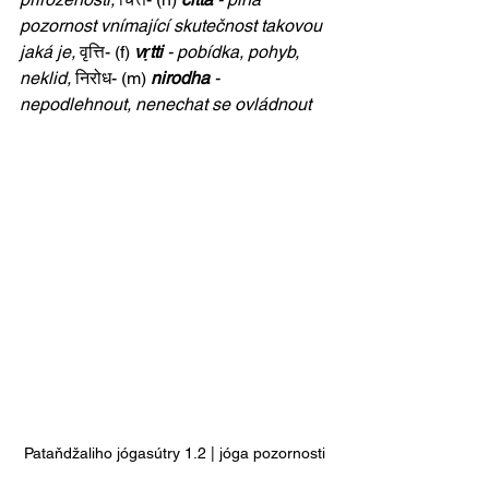
pozornost vnímající skutečnost takovou 
jaká je, 
वृत्ति- (f) 
vṛtti
 - pobídka, pohyb, 
neklid, 
निरोध- (m) 
nirodha
 - 
nepodlehnout, nenechat se ovládnout
Pataňdžaliho jógasútry 1.2 | jóga pozornosti